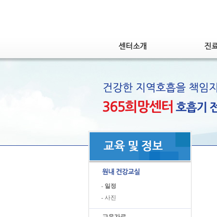
-
일정
-
사진